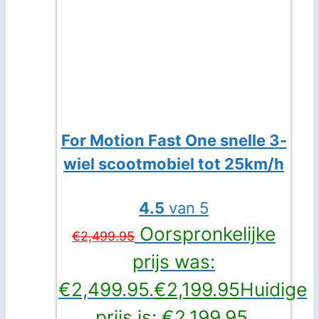
For Motion Fast One snelle 3-
wiel scootmobiel tot 25km/h
4.5
van 5
Oorspronkelijke
€
2,499.95
prijs was:
€2,499.95.
€
2,199.95
Huidige
prijs is: €2,199.95.