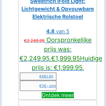
Sweetrich iFold Light:
Lichtgewicht & Opvouwbare
Elektrische Rolstoel
4.8
van 5
Oorspronkelijke
€
2,249.95
prijs was:
€2,249.95.
€
1,999.95
Huidige
prijs is: €1,999.95.
€682.65
€36,- p/m
Ontdek meer