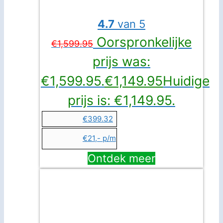
4.7
van 5
Oorspronkelijke
€
1,599.95
prijs was:
€1,599.95.
€
1,149.95
Huidige
prijs is: €1,149.95.
€399.32
€21,- p/m
Ontdek meer