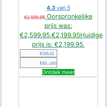
4.3
van 5
Oorspronkelijke
€
2,599.95
prijs was:
€2,599.95.
€
2,199.95
Huidige
prijs is: €2,199.95.
€749.32
€40,- p/m
Ontdek meer