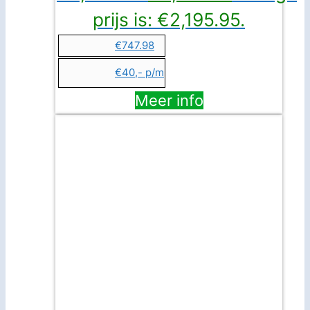
prijs is: €2,195.95.
€747.98
€40,- p/m
Meer info