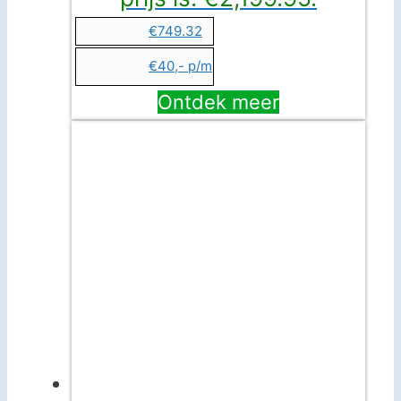
€749.32
€40,- p/m
Ontdek meer