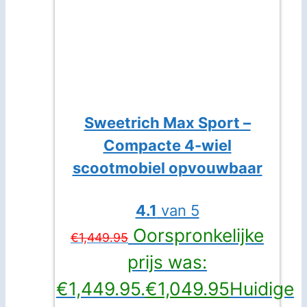
Sweetrich Max Sport –
Compacte 4-wiel
scootmobiel opvouwbaar
4.1
van 5
Oorspronkelijke
€
1,449.95
prijs was:
€1,449.95.
€
1,049.95
Huidige