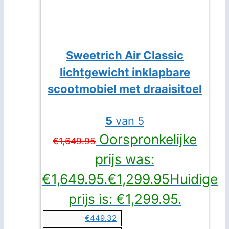
Sweetrich Air Classic
lichtgewicht inklapbare
scootmobiel met draaisitoel
5
van 5
Oorspronkelijke
€
1,649.95
prijs was:
€1,649.95.
€
1,299.95
Huidige
prijs is: €1,299.95.
€449.32