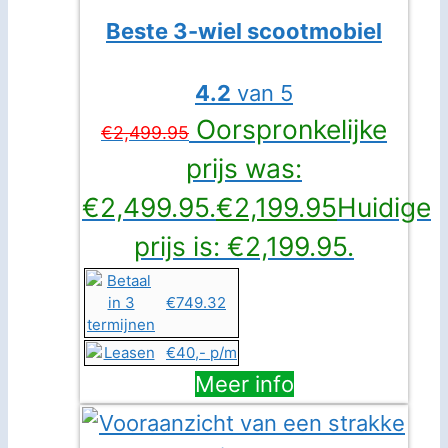
Beste 3-wiel scootmobiel
4.2
van 5
Oorspronkelijke
€
2,499.95
prijs was:
€2,499.95.
€
2,199.95
Huidige
prijs is: €2,199.95.
€749.32
€40,- p/m
Meer info