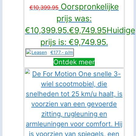
Oorspronkelijke
€
10,399.95
prijs was:
€10,399.95.
€
9,749.95
Huidige
prijs is: €9,749.95.
€177,- p/m
Ontdek meer