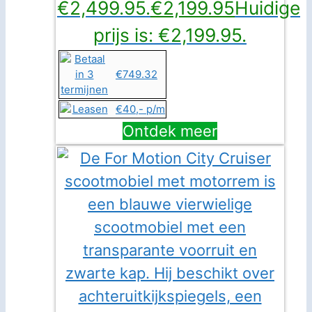
€2,499.95.
€
2,199.95
Huidige
prijs is: €2,199.95.
€749.32
€40,- p/m
Ontdek meer