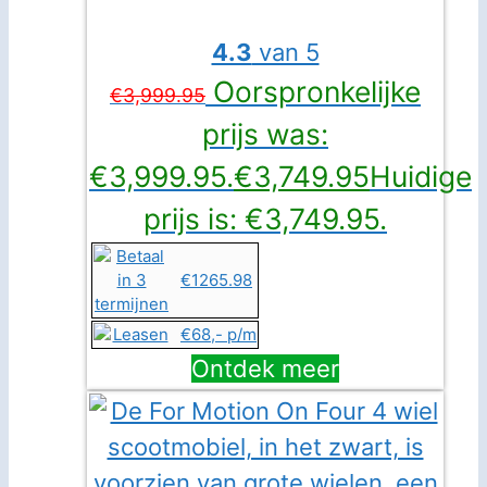
4.3
van 5
Oorspronkelijke
€
3,999.95
prijs was:
€3,999.95.
€
3,749.95
Huidige
prijs is: €3,749.95.
€1265.98
€68,- p/m
Ontdek meer