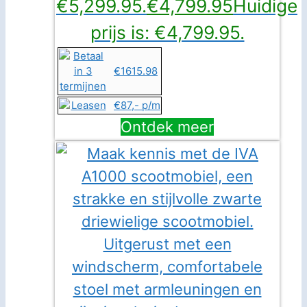
€5,299.95.
€
4,799.95
Huidige
prijs is: €4,799.95.
€1615.98
€87,- p/m
Ontdek meer