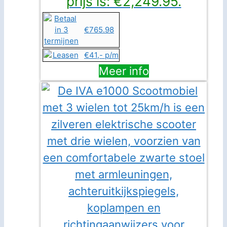
prijs is: €2,249.95.
€765.98
€41,- p/m
Meer info