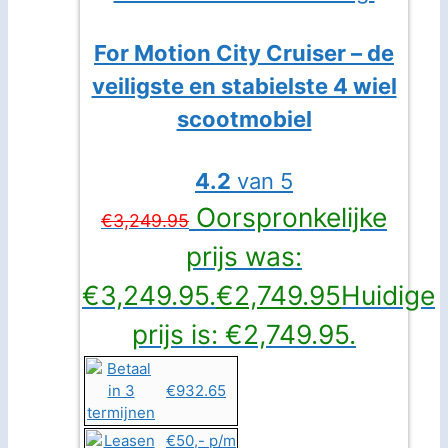
For Motion City Cruiser – de
veiligste en stabielste 4 wiel
scootmobiel
4.2
van 5
Oorspronkelijke
€
3,249.95
prijs was:
€3,249.95.
€
2,749.95
Huidige
prijs is: €2,749.95.
€932.65
€50,- p/m