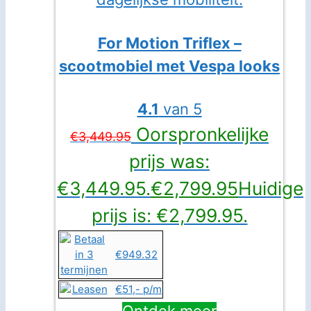
For Motion Triflex –
scootmobiel met Vespa looks
4.1
van 5
Oorspronkelijke
€
3,449.95
prijs was:
€3,449.95.
€
2,799.95
Huidige
prijs is: €2,799.95.
€949.32
€51,- p/m
Ontdek meer