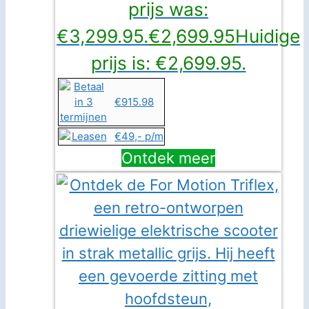
prijs was:
€3,299.95.
€
2,699.95
Huidige
prijs is: €2,699.95.
€915.98
€49,- p/m
Ontdek meer