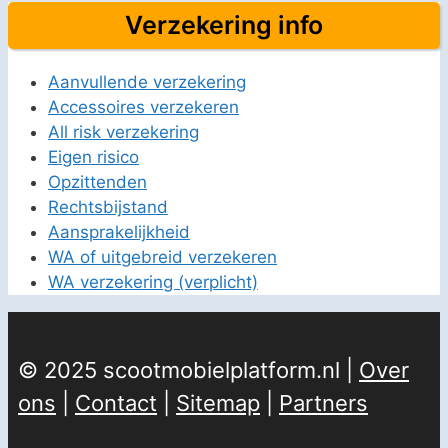
Verzekering info
Aanvullende verzekering
Accessoires verzekeren
All risk verzekering
Eigen risico
Opzittenden
Rechtsbijstand
Aansprakelijkheid
WA of uitgebreid verzekeren
WA verzekering (verplicht)
© 2025 scootmobielplatform.nl |
Over
ons
|
Contact
|
Sitemap
|
Partners