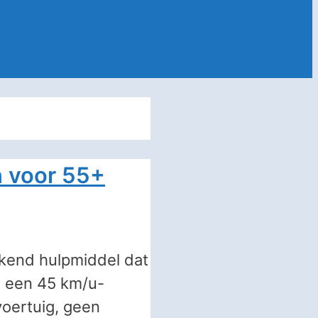
n voor 55+
erkend hulpmiddel dat
t een 45 km/u-
voertuig, geen