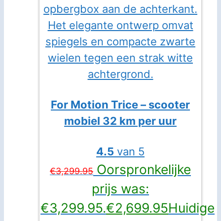
For Motion Trice – scooter
mobiel 32 km per uur
4.5
van 5
Oorspronkelijke
€
3,299.95
prijs was:
€3,299.95.
€
2,699.95
Huidige