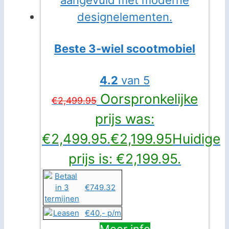
Beste 3-wiel scootmobiel
4.2
van 5
Oorspronkelijke
€
2,499.95
prijs was:
€2,499.95.
€
2,199.95
Huidige
prijs is: €2,199.95.
€749.32
€40,- p/m