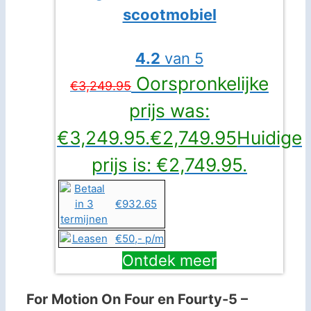
scootmobiel
4.2
van 5
Oorspronkelijke
€
3,249.95
prijs was:
€3,249.95.
€
2,749.95
Huidige
prijs is: €2,749.95.
€932.65
€50,- p/m
Ontdek meer
For Motion On Four en Fourty-5 –