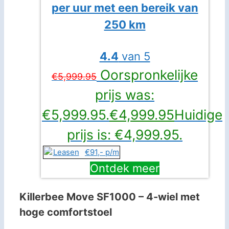
per uur met een bereik van
250 km
4.4
van 5
Oorspronkelijke
€
5,999.95
prijs was:
€5,999.95.
€
4,999.95
Huidige
prijs is: €4,999.95.
€91,- p/m
Ontdek meer
Killerbee Move SF1000 – 4-wiel met
hoge comfortstoel