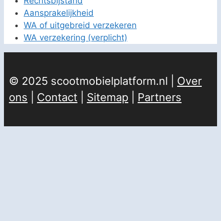
Rechtsbijstand
Aansprakelijkheid
WA of uitgebreid verzekeren
WA verzekering (verplicht)
© 2025 scootmobielplatform.nl |
Over
ons
|
Contact
|
Sitemap
|
Partners